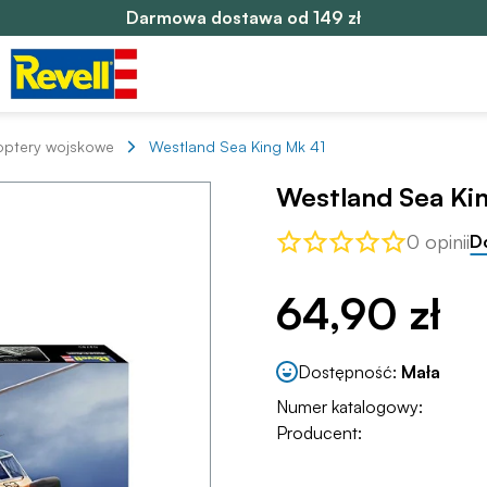
Darmowa dostawa od 149 zł
optery wojskowe
Westland Sea King Mk 41
Westland Sea Ki
0 opinii
D
64,90 zł
Dostępność:
Mała
Numer katalogowy:
Producent: