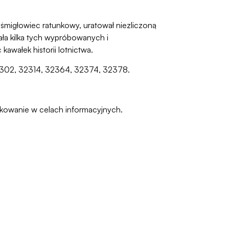
 śmigłowiec ratunkowy, uratował niezliczoną
ała kilka tych wypróbowanych i
wałek historii lotnictwa.
 32302, 32314, 32364, 32374, 32378.
pakowanie w celach informacyjnych.