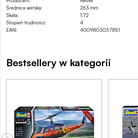
Producent:
Revell
Średnica wirnika:
263 mm
Skala:
1:72
Stopień trudności:
4
EAN:
4009803037851
Bestsellery w kategorii