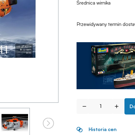
Średnica wirnika
Przewidywany termin dost
Do
Historia cen