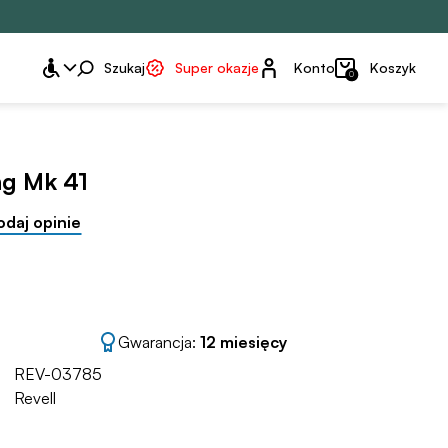
Konto
Szukaj
Super okazje
Konto
Koszyk
0
ng Mk 41
odaj opinie
Gwarancja:
12 miesięcy
REV-03785
Revell