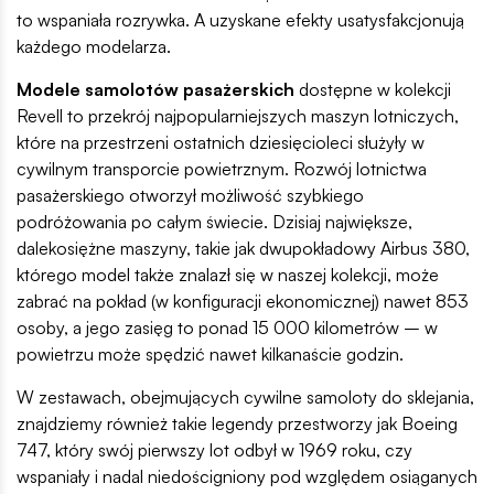
to wspaniała rozrywka. A uzyskane efekty usatysfakcjonują
każdego modelarza.
Modele samolotów pasażerskich
dostępne w kolekcji
Revell to przekrój najpopularniejszych maszyn lotniczych,
które na przestrzeni ostatnich dziesięcioleci służyły w
cywilnym transporcie powietrznym. Rozwój lotnictwa
pasażerskiego otworzył możliwość szybkiego
podróżowania po całym świecie. Dzisiaj największe,
dalekosiężne maszyny, takie jak dwupokładowy Airbus 380,
którego model także znalazł się w naszej kolekcji, może
zabrać na pokład (w konfiguracji ekonomicznej) nawet 853
osoby, a jego zasięg to ponad 15 000 kilometrów – w
powietrzu może spędzić nawet kilkanaście godzin.
W zestawach, obejmujących cywilne samoloty do sklejania,
znajdziemy również takie legendy przestworzy jak Boeing
747, który swój pierwszy lot odbył w 1969 roku, czy
wspaniały i nadal niedościgniony pod względem osiąganych