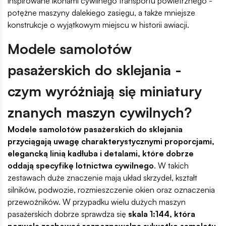
inspirowane ikonami cywilnego transportu powietrznego -
potężne maszyny dalekiego zasięgu, a także mniejsze
konstrukcje o wyjątkowym miejscu w historii awiacji.
Modele samolotów
pasażerskich do sklejania -
czym wyróżniają się miniatury
znanych maszyn cywilnych?
Modele samolotów pasażerskich do sklejania
przyciągają uwagę charakterystycznymi proporcjami,
elegancką linią kadłuba i detalami, które dobrze
oddają specyfikę lotnictwa cywilnego
. W takich
zestawach duże znaczenie mają układ skrzydeł, kształt
silników, podwozie, rozmieszczenie okien oraz oznaczenia
przewoźników. W przypadku wielu dużych maszyn
pasażerskich dobrze sprawdza się
skala 1:144, która
pozwala zachować rozpoznawalną sylwetkę samolotu,