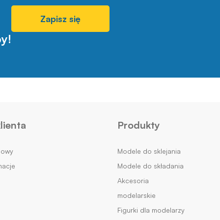
Zapisz się
y!
lienta
Produkty
mowy
Modele do sklejania
macje
Modele do składania
Akcesoria
modelarskie
Figurki dla modelarzy