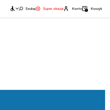
Konto
Szukaj
Super okazje
Konto
Koszyk
0