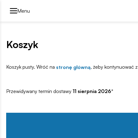
Przełącznik segmentów2
Menu
Koszyk
Koszyk pusty. Wróć na
, żeby kontynuować z
stronę główną
Przewidywany termin dostawy
11 sierpnia 2026
*