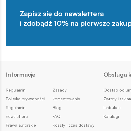
Zapisz się do newslettera
i zdobądź 10% na pierwsze zakup
Informacje
Obsługa k
Regulamin
Zasady
Odstąp od u
Polityka prywatności
komentowania
Zwroty i rekla
Regulamin
Blog
Instrukcje
newslettera
FAQ
Katalogi
Prawa autorskie
Koszty i czas dostawy