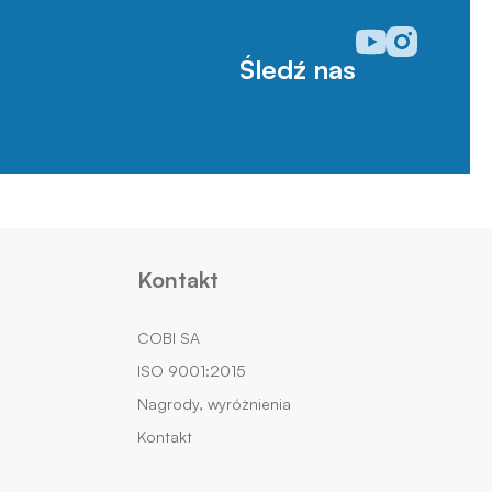
Odwiedź nasz prof
Odwiedź nasz p
Śledź nas
Kontakt
COBI SA
ISO 9001:2015
Nagrody, wyróżnienia
Kontakt