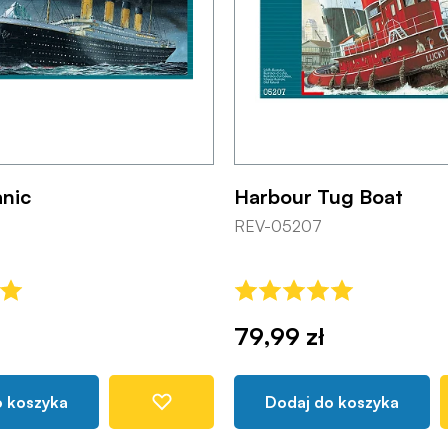
anic
Harbour Tug Boat
REV-05207
79,99 zł
o koszyka
Dodaj do koszyka