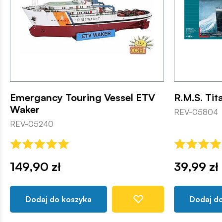
Emergancy Touring Vessel ETV
R.M.S. Tit
Waker
REV-05804
REV-05240
149,90 zł
39,99 zł
Dodaj do koszyka
Dodaj d