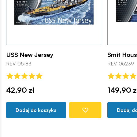
USS New Jersey
Smit Hous
REV-05183
REV-05239
42,90 zł
149,90 z
Dodaj do koszyka
Dodaj d