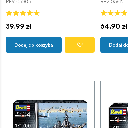
REV-05805
REV-05812
39,99 zł
64,90 zł
Dodaj do koszyka
Dodaj d