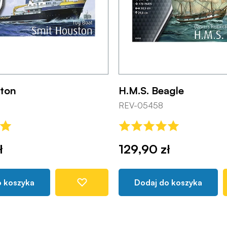
ton
H.M.S. Beagle
REV-05458
ł
129,90 zł
o koszyka
Dodaj do koszyka