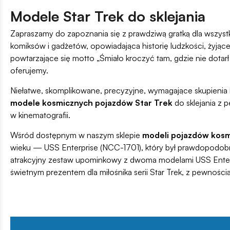
Modele Star Trek do sklejania
Zapraszamy do zapoznania się z prawdziwą gratką dla wszystk
komiksów i gadżetów, opowiadająca historię ludzkości, żyjąc
powtarzające się motto „Śmiało kroczyć tam, gdzie nie dotar
oferujemy.
Niełatwe, skomplikowane, precyzyjne, wymagające skupienia i 
modele kosmicznych pojazdów Star Trek
do sklejania z
w kinematografii.
Wśród dostępnym w naszym sklepie
modeli pojazdów kosmi
wieku — USS Enterprise (NCC-1701), który był prawdopodobn
atrakcyjny zestaw upominkowy z dwoma modelami USS Enterpri
świetnym prezentem dla miłośnika serii Star Trek, z pewnoś