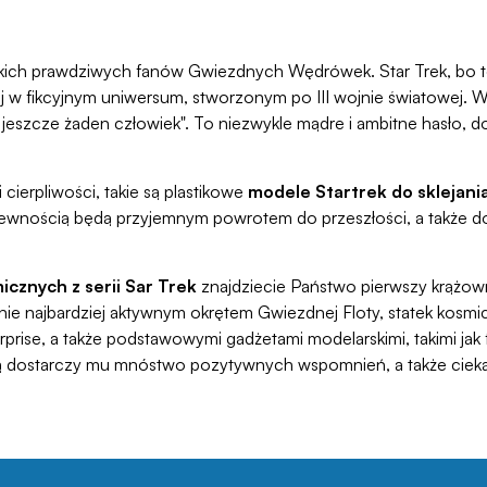
ich prawdziwych fanów Gwiezdnych Wędrówek. Star Trek, bo to on 
ej w fikcyjnym uniwersum, stworzonym po III wojnie światowej. 
ł jeszcze żaden człowiek". To niezwykle mądre i ambitne hasło, 
cierpliwości, takie są plastikowe
modele Startrek do sklejani
 pewnością będą przyjemnym powrotem do przeszłości, a takż
cznych z serii Sar Trek
znajdziecie Państwo pierwszy krążown
ie najbardziej aktywnym okrętem Gwiezdnej Floty, statek kosmi
se, a także podstawowymi gadżetami modelarskimi, takimi jak f
cią dostarczy mu mnóstwo pozytywnych wspomnień, a także cieka