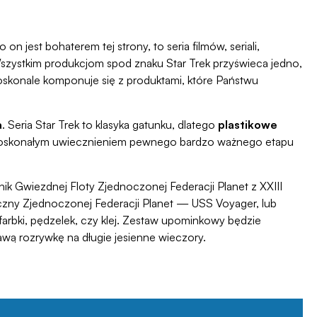
jest bohaterem tej strony, to seria filmów, seriali,
Wszystkim produkcjom spod znaku Star Trek przyświeca jedno,
doskonale komponuje się z produktami, które Państwu
a
. Seria Star Trek to klasyka gatunku, dlatego
plastikowe
e doskonałym uwiecznieniem pewnego bardzo ważnego etapu
ik Gwiezdnej Floty Zjednoczonej Federacji Planet z XXIII
czny Zjednoczonej Federacji Planet — USS Voyager, lub
arbki, pędzelek, czy klej. Zestaw upominkowy będzie
wą rozrywkę na długie jesienne wieczory.