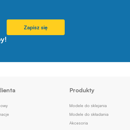
Zapisz się
y!
lienta
Produkty
mowy
Modele do sklejania
macje
Modele do składania
Akcesoria