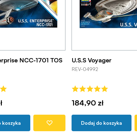
terprise NCC-1701 TOS
U.S.S Voyager
REV-04992
ł
184,90 zł
o koszyka
Dodaj do koszyka