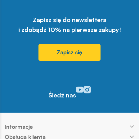
Zapisz się do newslettera
i zdobądź 10% na pierwsze zakupy!
Zapisz się
Odwiedź nasz profil w serwisi
Odwiedź nasz profil w serw
Śledź nas
Informacje
Obsługa klienta