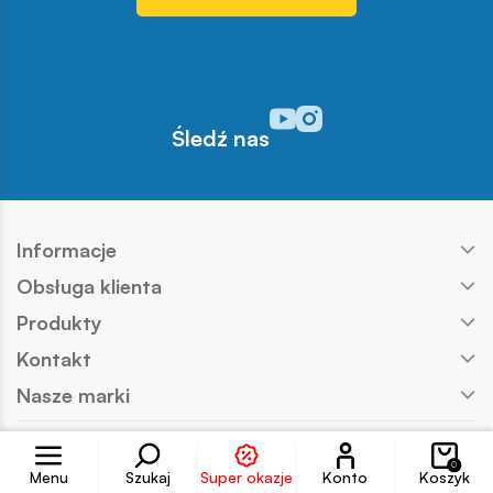
Odwiedź nasz profil w serwisi
Odwiedź nasz profil w serw
Śledź nas
Informacje
Obsługa klienta
Produkty
Kontakt
Nasze marki
Konto
Copyright © COBI SA
Realizacja:
Ideo
0
Menu
Szukaj
Super okazje
Konto
Koszyk