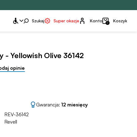
Konto
Szukaj
Super okazje
Konto
Koszyk
0
 - Yellowish Olive 36142
odaj opinie
Gwarancja:
12 miesięcy
REV-36142
Revell