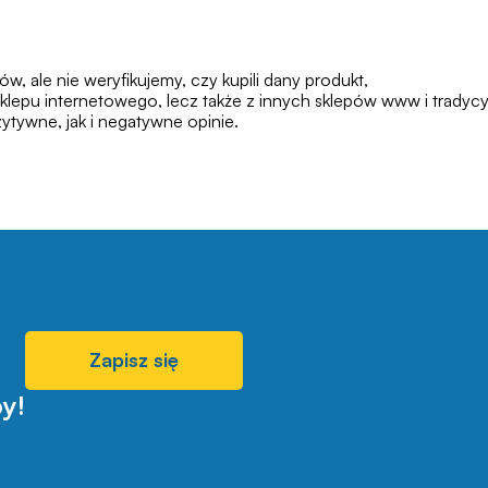
 ale nie weryfikujemy, czy kupili dany produkt,
klepu internetowego, lecz także z innych sklepów www i tradycy
tywne, jak i negatywne opinie.
Zapisz się
y!