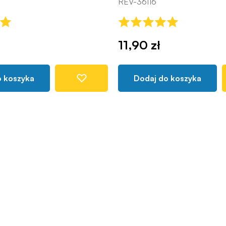
REV-36116
11,90 zł
o koszyka
Dodaj do koszyka