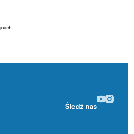
jnych.
Odwiedź nasz prof
Odwiedź nasz p
Śledź nas