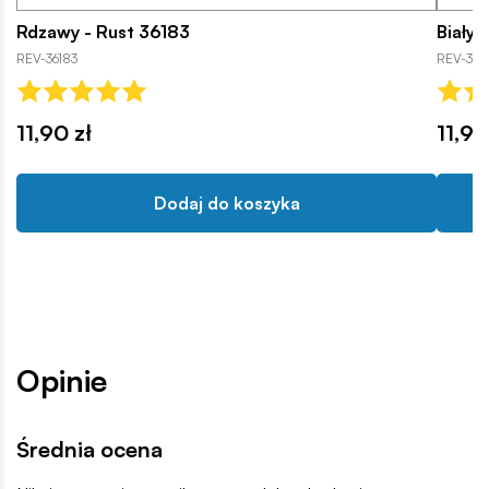
Rdzawy - Rust 36183
Biały 
REV-36183
REV-361
11,90 zł
11,90
Dodaj do koszyka
Opinie
Średnia ocena