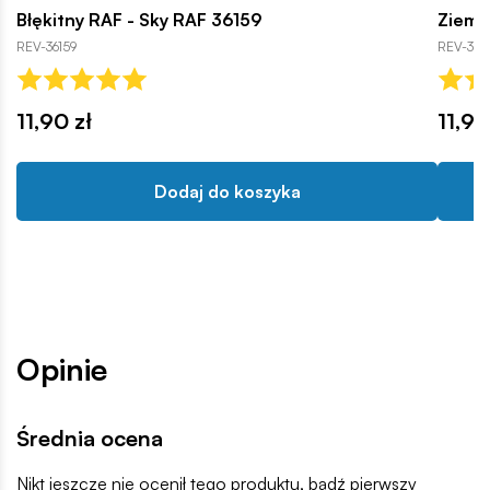
Błękitny RAF - Sky RAF 36159
Ziemi
REV-36159
REV-361
11,90 zł
11,90
Dodaj do koszyka
Opinie
Średnia ocena
Nikt jeszcze nie ocenił tego produktu, bądź pierwszy