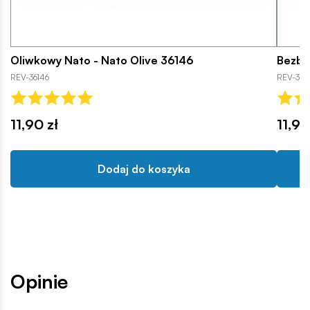
Oliwkowy Nato - Nato Olive 36146
Bezba
REV-36146
REV-361
11,90 zł
11,90
Dodaj do koszyka
Opinie