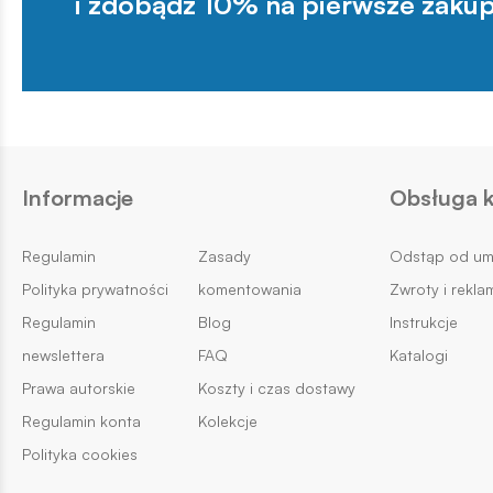
i zdobądź 10% na pierwsze zakup
Informacje
Obsługa k
Regulamin
Zasady
Odstąp od u
Polityka prywatności
komentowania
Zwroty i rekla
Regulamin
Blog
Instrukcje
newslettera
FAQ
Katalogi
Prawa autorskie
Koszty i czas dostawy
Regulamin konta
Kolekcje
Polityka cookies