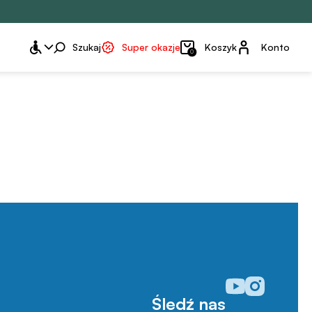
Konto
Szukaj
Super okazje
Koszyk
Konto
0
Odwiedź nasz prof
Odwiedź nasz p
Śledź nas