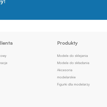
y!
lienta
Produkty
mowy
Modele do sklejania
macje
Modele do składania
Akcesoria
modelarskie
Figurki dla modelarzy