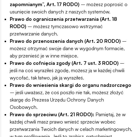
zapomnianym”, Art. 17 RODO)
– możesz poprosić o
usunięcie swoich danych z naszych systemów.
Prawo do ograniczenia przetwarzania (Art. 18
RODO)
– możesz tymczasowo wstrzymać
przetwarzanie danych.
Prawo do przenoszenia danych (Art. 20 RODO)
–
możesz otrzymać swoje dane w wygodnym formacie,
aby przenieść je w inne miejsce.
Prawo do cofnięcia zgody (Art. 7 ust. 3 RODO)
–
jeśli na coś wyraziłeś zgodę, możesz ją w każdej chwili
wycofać, tak łatwo, jak ją wyraziłeś.
Prawo do wniesienia skargi do organu nadzorczego
– jeśli uważasz, że coś poszło nie tak, możesz złożyć
skargę do Prezesa Urzędu Ochrony Danych
Osobowych.
Prawo do sprzeciwu (Art. 21 RODO):
Pamiętaj, że w
każdej chwili masz prawo wnieść sprzeciw wobec
przetwarzania Twoich danych w celach marketingowych,
w tym profilowania. Jeśli to zrobisz, natychmiast