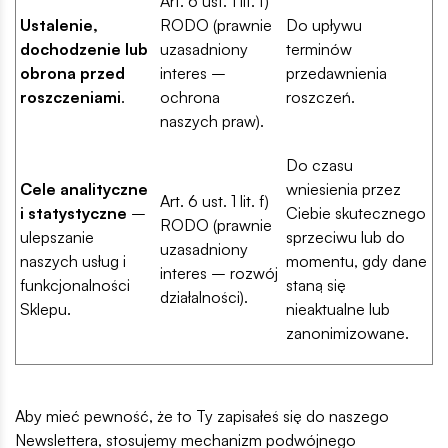
Art. 6 ust. 1 lit. f)
Ustalenie,
RODO (prawnie
Do upływu
dochodzenie lub
uzasadniony
terminów
obrona przed
interes –
przedawnienia
roszczeniami
.
ochrona
roszczeń.
naszych praw).
Do czasu
Cele analityczne
wniesienia przez
Art. 6 ust. 1 lit. f)
i statystyczne
–
Ciebie skutecznego
RODO (prawnie
ulepszanie
sprzeciwu lub do
uzasadniony
naszych usług i
momentu, gdy dane
interes – rozwój
funkcjonalności
staną się
działalności).
Sklepu.
nieaktualne lub
zanonimizowane.
Aby mieć pewność, że to Ty zapisałeś się do naszego
Newslettera, stosujemy mechanizm podwójnego