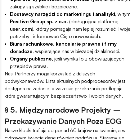
zakupy są szybkie i bezpieczne.
Dostawcy narzędzi do marketingu i analityki
, w tym
Positive Group sp. z o.o.
(obsługująca platformę
user.com
), którzy pomagają nam lepiej rozumieć Twoje
potrzeby i informować Cię o nowościach.
Biura rachunkowe, kancelarie prawne i firmy
doradcze
, wspierające nas w bieżącej działalności.
Organy publiczne
, jeśli wynika to z obowiązujących
przepisów prawa.
Nasi Partnerzy mogą korzystać z dalszych
podwykonawców. Lista aktualnych podprocesorów jest
dostępna na żądanie, a wszelkie przekazania podlegają
która gwarantującym bezpieczeństwo Twoich danych.
§ 5. Międzynarodowe Projekty –
Przekazywanie Danych Poza EOG
Nasze klocki trafiają do ponad 60 krajów na świecie, a w
cyfrowym świecie dane również podróżują. Staramy się,