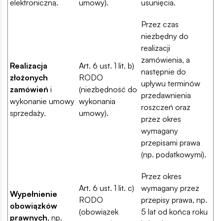
elektroniczną.
umowy).
usunięcia.
Przez czas
niezbędny do
realizacji
zamówienia, a
Realizacja
Art. 6 ust. 1 lit. b)
następnie do
złożonych
RODO
upływu terminów
zamówień
i
(niezbędność do
przedawnienia
wykonanie umowy
wykonania
roszczeń oraz
sprzedaży.
umowy).
przez okres
wymagany
przepisami prawa
(np. podatkowymi).
Przez okres
Art. 6 ust. 1 lit. c)
wymagany przez
Wypełnienie
RODO
przepisy prawa, np.
obowiązków
(obowiązek
5 lat od końca roku
prawnych
, np.