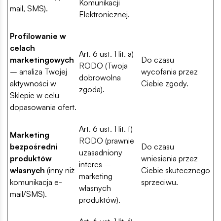
Komunikacji
mail, SMS).
Elektronicznej.
Profilowanie w
celach
Art. 6 ust. 1 lit. a)
marketingowych
Do czasu
RODO (Twoja
– analiza Twojej
wycofania przez
dobrowolna
aktywności w
Ciebie zgody.
zgoda).
Sklepie w celu
dopasowania ofert.
Art. 6 ust. 1 lit. f)
Marketing
RODO (prawnie
bezpośredni
Do czasu
uzasadniony
produktów
wniesienia przez
interes –
własnych
(inny niż
Ciebie skutecznego
marketing
komunikacja e-
sprzeciwu.
własnych
mail/SMS).
produktów).