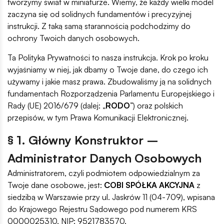
tworzymy świat w miniaturze. Wiemy, że każdy wielki model
zaczyna się od solidnych fundamentów i precyzyjnej
instrukcji. Z taką samą starannością podchodzimy do
ochrony Twoich danych osobowych.
Ta Polityka Prywatności to nasza instrukcja. Krok po kroku
wyjaśniamy w niej, jak dbamy o Twoje dane, do czego ich
używamy i jakie masz prawa. Zbudowaliśmy ją na solidnych
fundamentach Rozporządzenia Parlamentu Europejskiego i
Rady (UE) 2016/679 (dalej: „
RODO
”) oraz polskich
przepisów, w tym Prawa Komunikacji Elektronicznej.
§ 1. Główny Konstruktor –
Administrator Danych Osobowych
Administratorem, czyli podmiotem odpowiedzialnym za
Twoje dane osobowe, jest:
COBI SPÓŁKA AKCYJNA
z
siedzibą w Warszawie przy ul. Jaskrów 11 (04-709), wpisana
do Krajowego Rejestru Sądowego pod numerem KRS
0000025310, NIP: 9521783570.