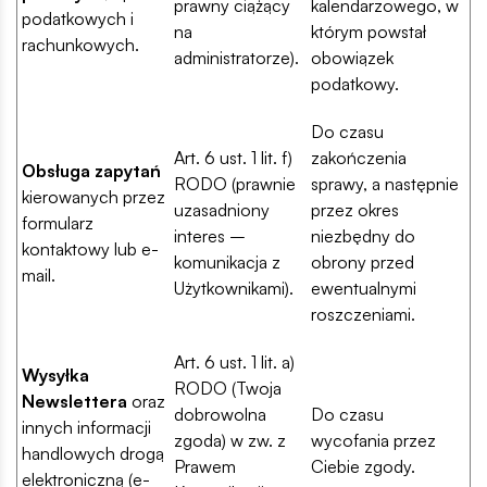
prawny ciążący
kalendarzowego, w
podatkowych i
na
którym powstał
rachunkowych.
administratorze).
obowiązek
podatkowy.
Do czasu
Art. 6 ust. 1 lit. f)
zakończenia
Obsługa zapytań
RODO (prawnie
sprawy, a następnie
kierowanych przez
uzasadniony
przez okres
formularz
interes –
niezbędny do
kontaktowy lub e-
komunikacja z
obrony przed
mail.
Użytkownikami).
ewentualnymi
roszczeniami.
Art. 6 ust. 1 lit. a)
Wysyłka
RODO (Twoja
Newslettera
oraz
dobrowolna
Do czasu
innych informacji
zgoda) w zw. z
wycofania przez
handlowych drogą
Prawem
Ciebie zgody.
elektroniczną (e-