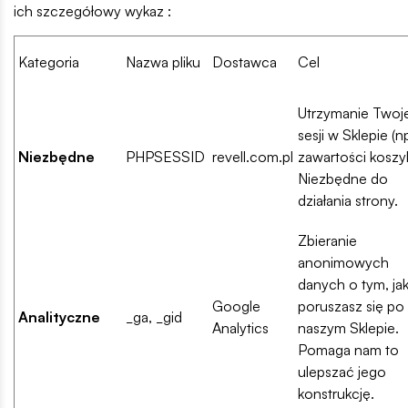
ich szczegółowy wykaz :
Kategoria
Nazwa pliku
Dostawca
Cel
Utrzymanie Twoje
sesji w Sklepie (n
Niezbędne
PHPSESSID
revell.com.pl
zawartości koszyk
Niezbędne do
działania strony.
Zbieranie
anonimowych
danych o tym, ja
Google
poruszasz się po
Analityczne
_ga, _gid
Analytics
naszym Sklepie.
Pomaga nam to
ulepszać jego
konstrukcję.