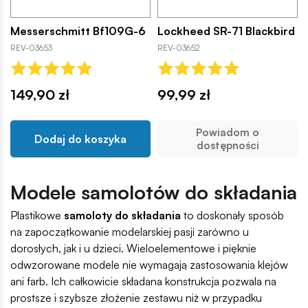
Messerschmitt Bf109G-6
Lockheed SR-71 Blackbird
REV-03653
REV-03652
149,90 zł
99,99 zł
Powiadom o
Dodaj do koszyka
dostępności
Modele samolotów do składania
Plastikowe
samoloty do składania
to doskonały sposób
na zapoczątkowanie modelarskiej pasji zarówno u
dorosłych, jak i u dzieci. Wieloelementowe i pięknie
odwzorowane modele nie wymagają zastosowania klejów
ani farb. Ich całkowicie składana konstrukcja pozwala na
prostsze i szybsze złożenie zestawu niż w przypadku