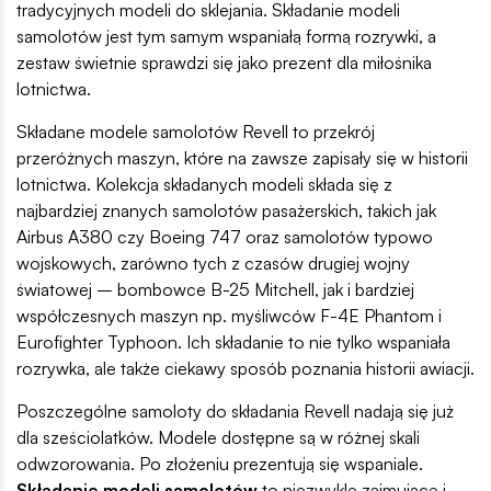
tradycyjnych modeli do sklejania. Składanie modeli
samolotów jest tym samym wspaniałą formą rozrywki, a
zestaw świetnie sprawdzi się jako prezent dla miłośnika
lotnictwa.
Składane modele samolotów Revell to przekrój
przeróżnych maszyn, które na zawsze zapisały się w historii
lotnictwa. Kolekcja składanych modeli składa się z
najbardziej znanych samolotów pasażerskich, takich jak
Airbus A380 czy Boeing 747 oraz samolotów typowo
wojskowych, zarówno tych z czasów drugiej wojny
światowej – bombowce B-25 Mitchell, jak i bardziej
współczesnych maszyn np. myśliwców F-4E Phantom i
Eurofighter Typhoon. Ich składanie to nie tylko wspaniała
rozrywka, ale także ciekawy sposób poznania historii awiacji.
Poszczególne samoloty do składania Revell nadają się już
dla sześciolatków. Modele dostępne są w różnej skali
odwzorowania. Po złożeniu prezentują się wspaniale.
Składanie modeli samolotów
to niezwykle zajmujące i