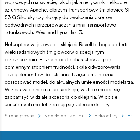
wojskowych na świecie, takich jak amerykański helikopter
szturmowy Apache, olbrzymi transportowy śmigłowiec SH-
53 G Sikorsky czy służący do zwalczania okrętów
podwodnych i przeprowadzania misji transportowo-
ratunkowych: Westland Lynx Has. 3.
Helikoptery wojskowe do sklejaniaRevell to bogata oferta
wielozadaniowych śmigłowców o specjalnym
przeznaczeniu. Różne modele charakteryzują się
odmiennym stopniem trudności, skalą odwzorowania i
liczbą elementów do sklejania. Dzięki temu można
dostosować model, do aktualnych umiejętności modelarza.
W zestawach nie ma farb ani kleju, w które można się
zaopatrzyć w dziale akcesoria do sklejania. W opisie
konkretnych modeli znajdują się zalecane kolory.
Strona główna
Modele do sklejania
Helikoptery
Helik