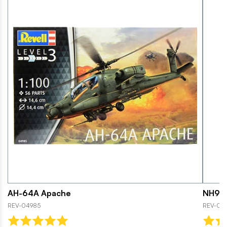
AH-64A Apache
NH90 
REV-04985
REV-03