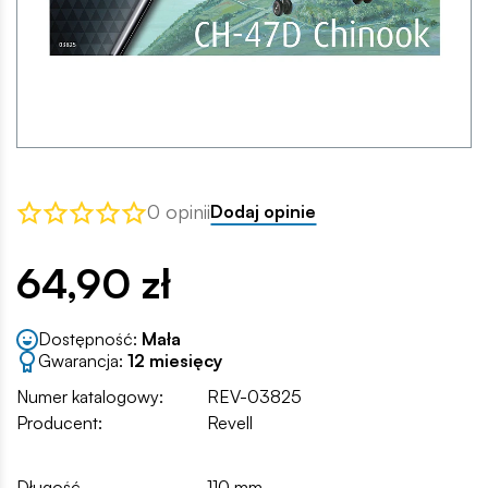
0 opinii
Dodaj opinie
64,90 zł
Dostępność:
Mała
Gwarancja:
12 miesięcy
Numer katalogowy:
REV-03825
Producent:
Revell
Długość
110 mm