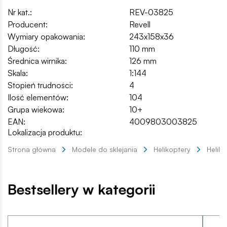
Nr kat.:
REV-03825
Producent:
Revell
Wymiary opakowania:
243x158x36
Długość:
110 mm
Średnica wirnika:
126 mm
Skala:
1:144
Stopień trudności:
4
Ilość elementów:
104
Grupa wiekowa:
10+
EAN:
4009803003825
Lokalizacja produktu:
Strona główna
Modele do sklejania
Helikoptery
Helik
Bestsellery w kategorii