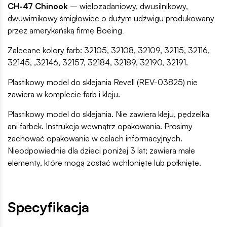
CH-47 Chinook
– wielozadaniowy, dwusilnikowy,
dwuwirnikowy śmigłowiec o dużym udźwigu produkowany
przez amerykańską firmę Boeing
.
Zalecane kolory farb: 32105, 32108, 32109, 32115, 32116,
32145, ,32146, 32157, 32184, 32189, 32190, 32191.
Plastikowy model do sklejania Revell (REV-03825) nie
zawiera w komplecie farb i kleju.
Plastikowy model do sklejania. Nie zawiera kleju, pędzelka
ani farbek. Instrukcja wewnątrz opakowania. Prosimy
zachować opakowanie w celach informacyjnych.
Nieodpowiednie dla dzieci poniżej 3 lat; zawiera małe
elementy, które mogą zostać wchłonięte lub połknięte.
Specyfikacja