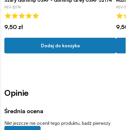
Szary Gunship USAF - Gunship Grey USAF 32174
Rdzaw
REV-32174
REV-321
9,50 zł
9,50 
Dodaj do koszyka
Opinie
Średnia ocena
Nikt jeszcze nie ocenił tego produktu, bądź pierwszy