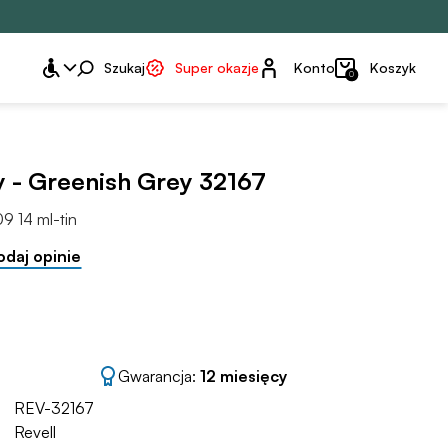
Konto
Szukaj
Super okazje
Konto
Koszyk
0
 - Greenish Grey 32167
9 14 ml-tin
odaj opinie
Gwarancja:
12 miesięcy
REV-32167
Revell