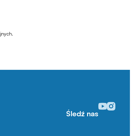
jnych.
Odwiedź nasz prof
Odwiedź nasz p
Śledź nas