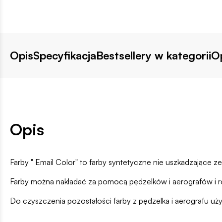
Opis
Specyfikacja
Bestsellery w kategorii
Op
Opis
Farby " Email Color" to farby syntetyczne nie uszkadzające 
Farby można nakładać za pomocą pędzelków i aerografów i ro
Do czyszczenia pozostałości farby z pędzelka i aerografu używ