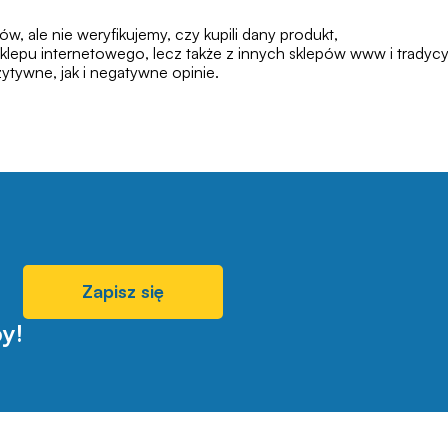
 ale nie weryfikujemy, czy kupili dany produkt,
klepu internetowego, lecz także z innych sklepów www i tradycy
tywne, jak i negatywne opinie.
Zapisz się
y!