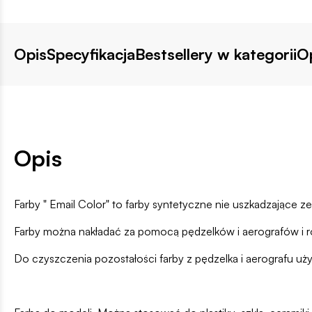
Opis
Specyfikacja
Bestsellery w kategorii
Op
Opis
Farby " Email Color" to farby syntetyczne nie uszkadzające 
Farby można nakładać za pomocą pędzelków i aerografów i ro
Do czyszczenia pozostałości farby z pędzelka i aerografu używ