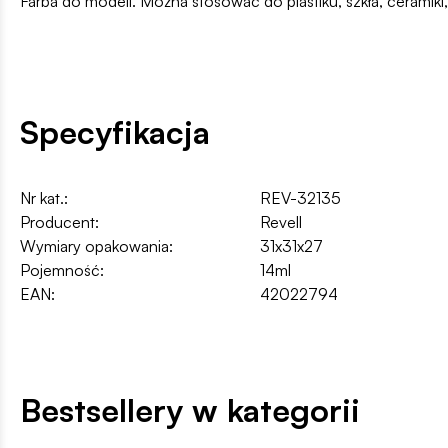
Farba do modeli. Można stosować do plastiku, szkła, ceramik
Specyfikacja
Nr kat.:
REV-32135
Producent:
Revell
Wymiary opakowania:
31x31x27
Pojemność:
14ml
EAN:
42022794
Bestsellery w kategorii