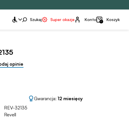
Konto
Szukaj
Super okazje
Konto
Koszyk
0
32135
odaj opinie
Gwarancja:
12 miesięcy
REV-32135
Revell