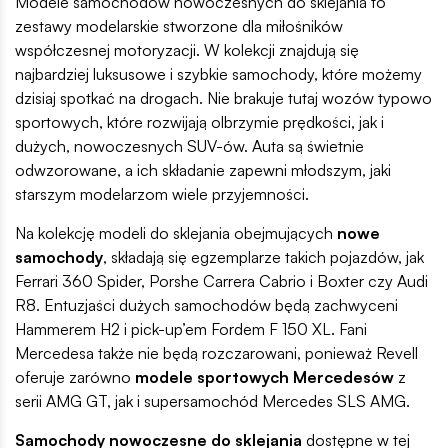
Modele samochodów nowoczesnych do sklejania to
zestawy modelarskie stworzone dla miłośników
współczesnej motoryzacji. W kolekcji znajdują się
najbardziej luksusowe i szybkie samochody, które możemy
dzisiaj spotkać na drogach. Nie brakuje tutaj wozów typowo
sportowych, które rozwijają olbrzymie prędkości, jak i
dużych, nowoczesnych SUV-ów. Auta są świetnie
odwzorowane, a ich składanie zapewni młodszym, jaki
starszym modelarzom wiele przyjemności.
Na kolekcję modeli do sklejania obejmujących
nowe
samochody
, składają się egzemplarze takich pojazdów, jak
Ferrari 360 Spider, Porshe Carrera Cabrio i Boxter czy Audi
R8. Entuzjaści dużych samochodów będą zachwyceni
Hammerem H2 i pick-up’em Fordem F 150 XL. Fani
Mercedesa także nie będą rozczarowani, ponieważ Revell
oferuje zarówno
modele sportowych Mercedesów
z
serii AMG GT, jak i supersamochód Mercedes SLS AMG.
Samochody nowoczesne do sklejania
dostępne w tej