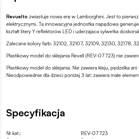
Revuelto
zwiastuje nową erę w Lamborghini. Jest to pierwsza
elektrycznymi. Ta innowacyjna jednostka napędowa generuj
kształt litery Y reflektorów LED i uderzająca sylwetka doskon
Zalecane kolory farb: 32102, 32107, 32109, 32130, 32178, 3
Plastikowy model do sklejania Revell (REV-07723) nie zawiera 
Plastikowy model do sklejania. Nie zawiera kleju, pędzelka 
Nieodpowiednie dla dzieci poniżej 3 lat; zawiera małe elemen
Specyfikacja
Nr kat.:
REV-07723