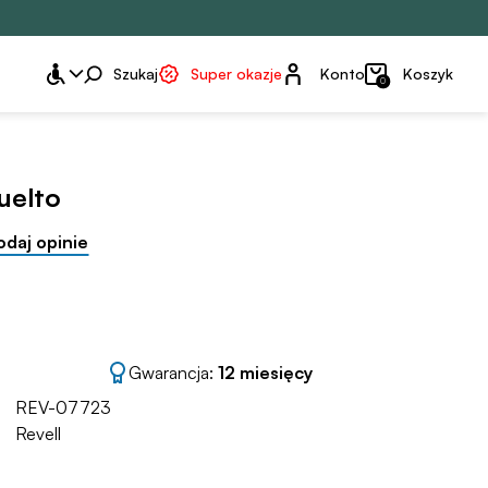
Konto
Szukaj
Super okazje
Konto
Koszyk
0
uelto
odaj opinie
Gwarancja:
12 miesięcy
REV-07723
Revell