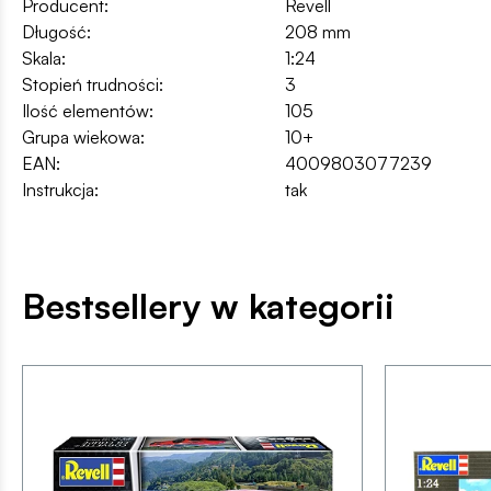
Producent:
Revell
Długość:
208 mm
Skala:
1:24
Stopień trudności:
3
Ilość elementów:
105
Grupa wiekowa:
10+
EAN:
4009803077239
Instrukcja:
tak
Bestsellery w kategorii