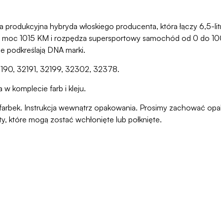
 produkcyjna hybryda włoskiego producenta, która łączy 6,5-litr
e moc 1015 KM i rozpędza supersportowy samochód od 0 do 100
ale podkreślają DNA marki.
2190, 32191, 32199, 32302, 32378.
w komplecie farb i kleju.
ani farbek. Instrukcja wewnątrz opakowania. Prosimy zachować o
ty, które mogą zostać wchłonięte lub połknięte.