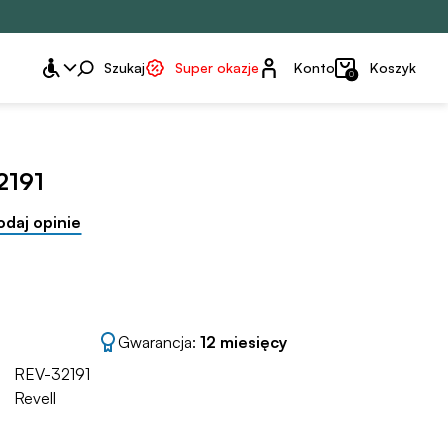
Konto
Szukaj
Super okazje
Konto
Koszyk
0
2191
odaj opinie
Gwarancja:
12 miesięcy
REV-32191
Revell