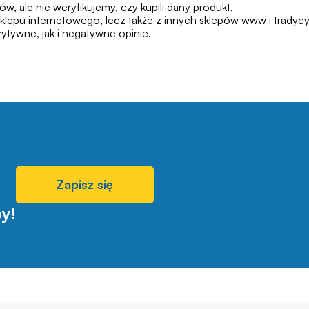
 ale nie weryfikujemy, czy kupili dany produkt,
klepu internetowego, lecz także z innych sklepów www i tradycy
tywne, jak i negatywne opinie.
Zapisz się
y!