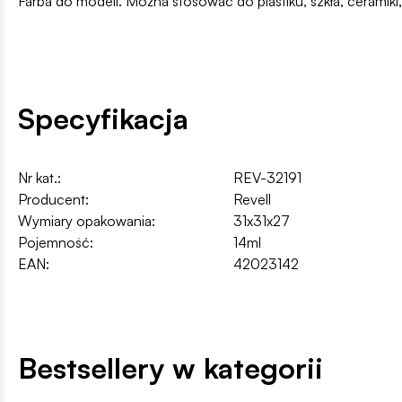
Farba do modeli. Można stosować do plastiku, szkła, ceramik
Specyfikacja
Nr kat.:
REV-32191
Producent:
Revell
Wymiary opakowania:
31x31x27
Pojemność:
14ml
EAN:
42023142
Bestsellery w kategorii