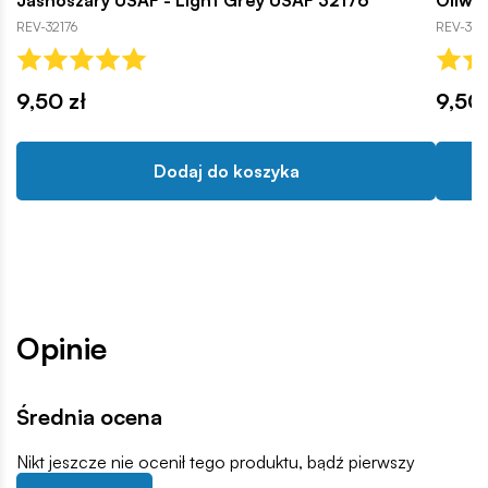
Jasnoszary USAF - Light Grey USAF 32176
Oliwk
REV-32176
REV-321
9,50 zł
9,50 
Dodaj do koszyka
Opinie
Średnia ocena
Nikt jeszcze nie ocenił tego produktu, bądź pierwszy