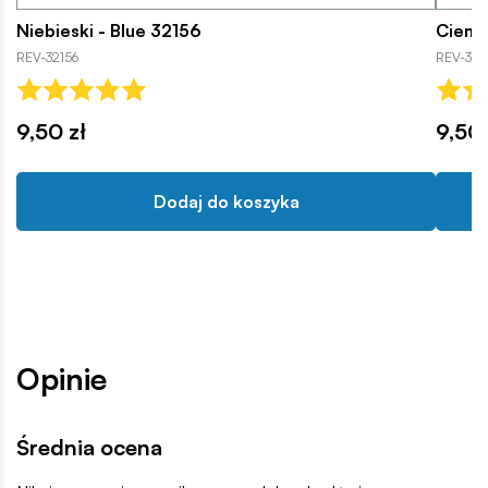
Niebieski - Blue 32156
Ciemn
REV-32156
REV-321
9,50 zł
9,50 
Dodaj do koszyka
Opinie
Średnia ocena