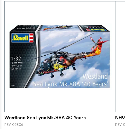
Westland Sea Lynx Mk.88A 40 Years
NH90 
REV-03806
REV-03