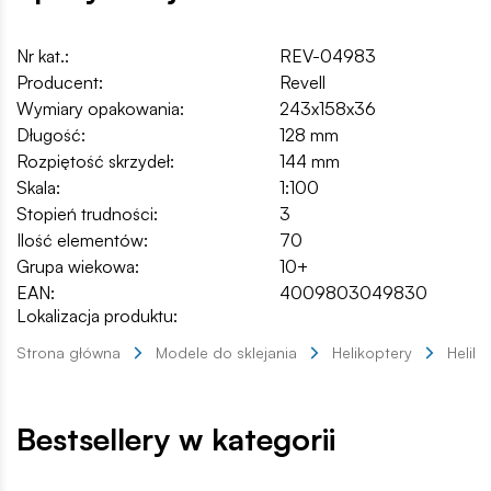
Nr kat.:
REV-04983
Producent:
Revell
Wymiary opakowania:
243x158x36
Długość:
128 mm
Rozpiętość skrzydeł:
144 mm
Skala:
1:100
Stopień trudności:
3
Ilość elementów:
70
Grupa wiekowa:
10+
EAN:
4009803049830
Lokalizacja produktu:
Strona główna
Modele do sklejania
Helikoptery
Helik
Bestsellery w kategorii