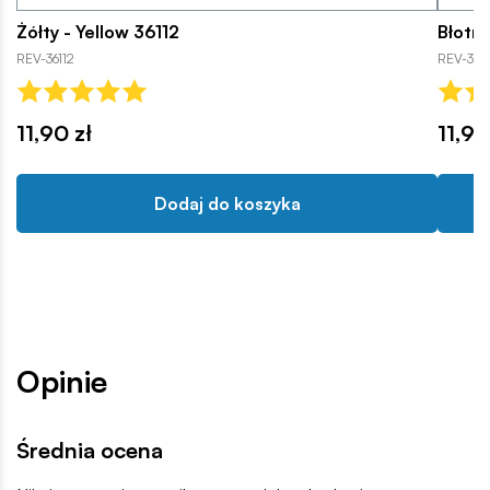
Żółty - Yellow 36112
Błotn
REV-36112
REV-361
11,90 zł
11,90
Dodaj do koszyka
Opinie
Średnia ocena