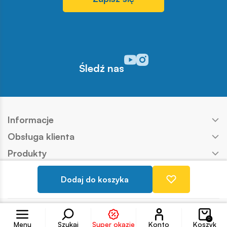
Odwiedź nasz profil w serwisi
Odwiedź nasz profil w serw
Śledź nas
Informacje
Obsługa klienta
Produkty
Kontakt
Dodaj do koszyka
Nasze marki
Konto
Copyright © COBI SA
Realizacja:
Ideo
0
Menu
Szukaj
Super okazje
Konto
Koszyk