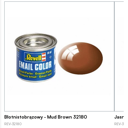
Błotnistobrązowy - Mud Brown 32180
Jasnon
REV-32180
REV-321