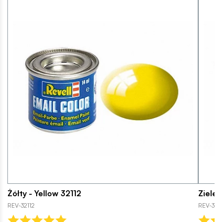
Żółty - Yellow 32112
Ziele
REV-32112
REV-321