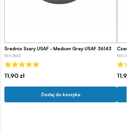
Średnio Szary USAF - Medium Grey USAF 36143
Czarn
REV-36143
REV-361
11,90 zł
11,90
Dodaj do koszyka