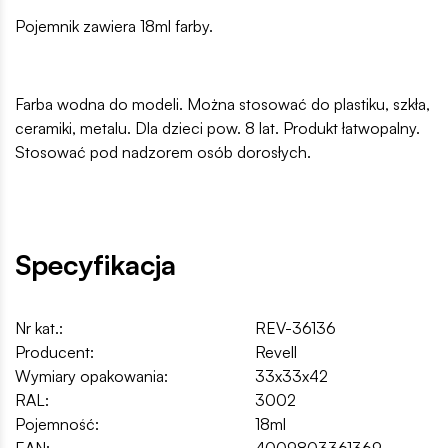
Pojemnik zawiera 18ml farby.
Farba wodna do modeli. Można stosować do plastiku, szkła,
ceramiki, metalu. Dla dzieci pow. 8 lat. Produkt łatwopalny.
Stosować pod nadzorem osób dorosłych.
Specyfikacja
Nr kat.:
REV-36136
Producent:
Revell
Wymiary opakowania:
33x33x42
RAL:
3002
Pojemność:
18ml
EAN:
4009803361369