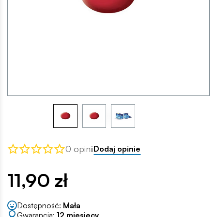
0 opinii
Dodaj opinie
11,90 zł
Dostępność:
Mała
Gwarancja:
12 miesięcy