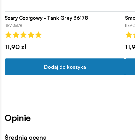
Szary Czołgowy - Tank Grey 36178
Smolis
REV-36178
REV-361
11,90 zł
11,90
Dodaj do koszyka
Opinie
Średnia ocena