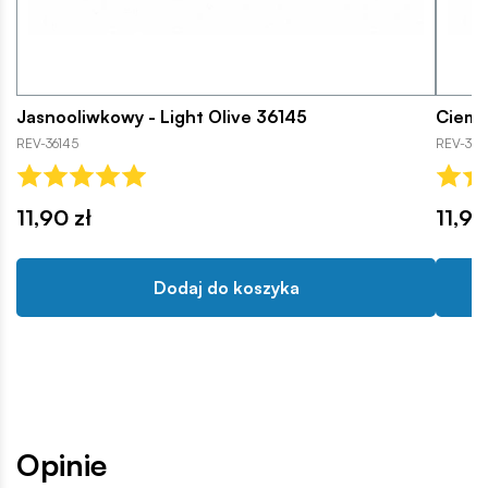
Jasnooliwkowy - Light Olive 36145
Ciemn
REV-36145
REV-3613
11,90 zł
11,90
Dodaj do koszyka
Opinie