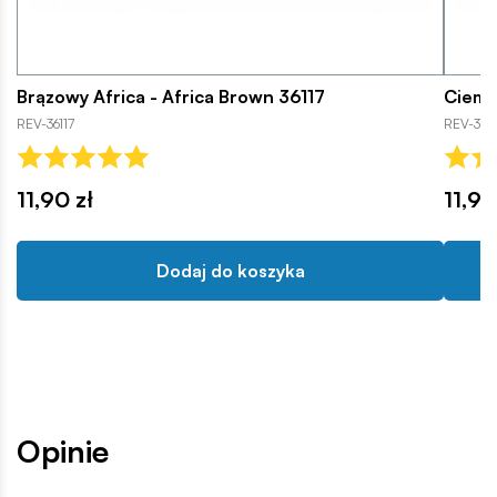
Brązowy Africa - Africa Brown 36117
Ciemn
REV-36117
REV-3613
11,90 zł
11,90
Dodaj do koszyka
Opinie