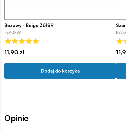
Beżowy - Beige 36189
Szary
REV-36189
REV-361
11,90 zł
11,90
Dodaj do koszyka
Opinie