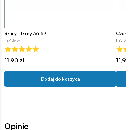
Szary - Grey 36157
Czarn
REV-36157
REV-361
11,90 zł
11,90
Dodaj do koszyka
Opinie