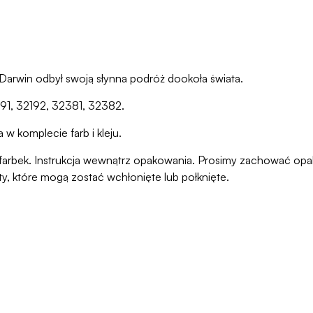
 Darwin odbył swoją słynna podróż dookoła świata.
191, 32192, 32381, 32382.
w komplecie farb i kleju.
ani farbek. Instrukcja wewnątrz opakowania. Prosimy zachować o
ty, które mogą zostać wchłonięte lub połknięte.