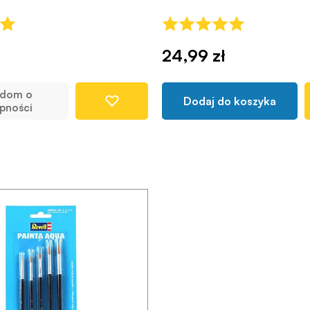
24,99 zł
adom o
Dodaj do koszyka
pności