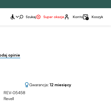
Konto
Szukaj
Super okazje
Konto
Koszyk
0
odaj opinie
Gwarancja:
12 miesięcy
REV-05458
Revell