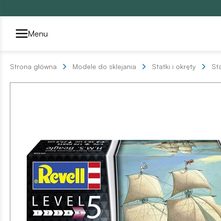
Przełącznik segmentów2
Menu
Strona główna
Modele do sklejania
Statki i okręty
Sta