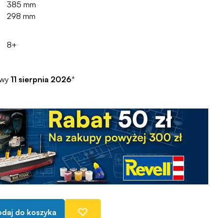
385 mm
298 mm
8+
awy
11 sierpnia 2026
*
daj do koszyka