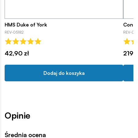
HMS Duke of York
Conta
REV-05182
REV-051
42,90 zł
219,9
Dodaj do koszyka
Opinie
Średnia ocena