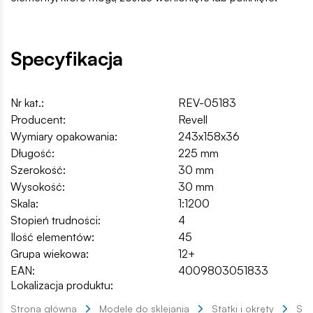
Specyfikacja
Nr kat.:
REV-05183
Producent:
Revell
Wymiary opakowania:
243x158x36
Długość:
225 mm
Szerokość:
30 mm
Wysokość:
30 mm
Skala:
1:1200
Stopień trudności:
4
Ilość elementów:
45
Grupa wiekowa:
12+
EAN:
4009803051833
Lokalizacja produktu:
Strona główna
Modele do sklejania
Statki i okręty
Sta