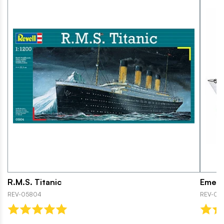
R.M.S. Titanic
Emerg
REV-05804
REV-05