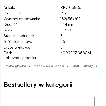
Nr kat.:
REV-05806
Producent:
Revell
Wymiary opakowania:
132x35x252
Długość:
244 mm
Skala:
1:1200
Stopień trudności:
3
Ilość elementów:
36
Grupa wiekowa:
8+
EAN:
4009803058061
Lokalizacja produktu:
Strona główna
Modele do sklejania
Statki i okręty
Sta
Bestsellery w kategorii