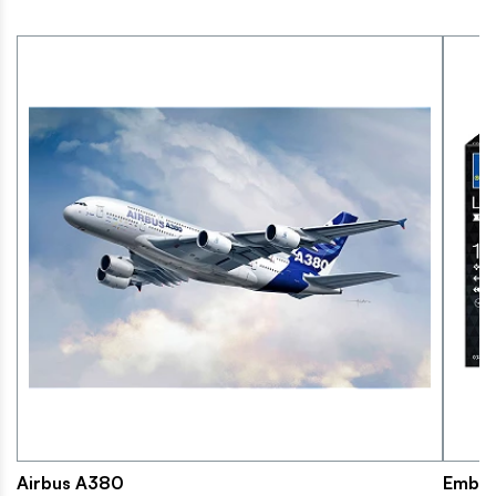
Airbus A380
Embra