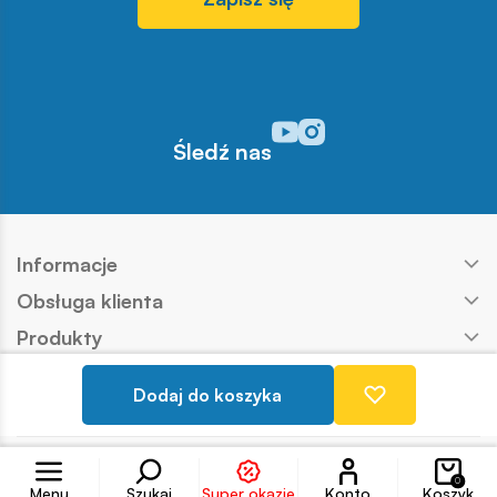
Odwiedź nasz profil w serwisi
Odwiedź nasz profil w serw
Śledź nas
Informacje
Obsługa klienta
Produkty
Kontakt
Dodaj do koszyka
Nasze marki
Konto
Copyright © COBI SA
Realizacja:
Ideo
0
Menu
Szukaj
Super okazje
Konto
Koszyk