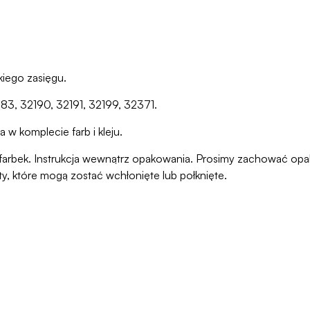
iego zasięgu.
183, 32190, 32191, 32199, 32371.
 w komplecie farb i kleju.
ani farbek. Instrukcja wewnątrz opakowania. Prosimy zachować o
ty, które mogą zostać wchłonięte lub połknięte.