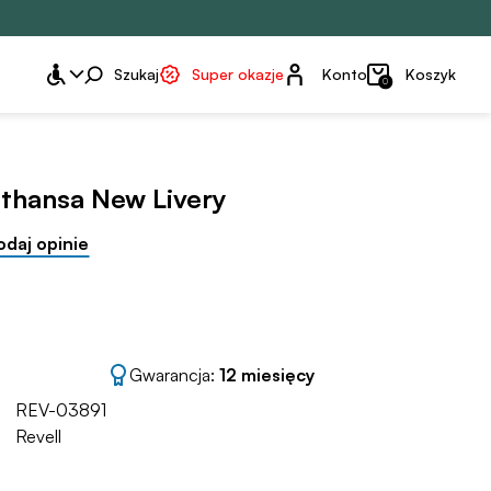
Konto
Szukaj
Super okazje
Konto
Koszyk
0
fthansa New Livery
odaj opinie
Gwarancja:
12 miesięcy
REV-03891
Revell