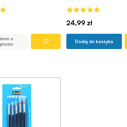
24,99 zł
adom o
Dodaj do koszyka
pności