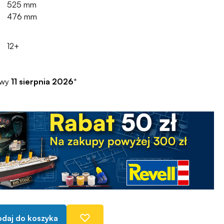
525 mm
476 mm
12+
awy
11 sierpnia 2026
*
daj do koszyka