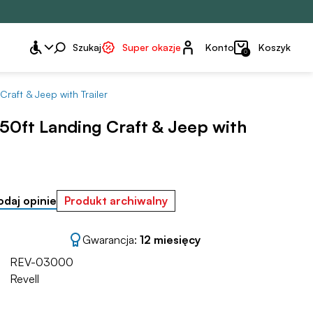
Konto
Szukaj
Super okazje
Konto
Koszyk
0
aft & Jeep with Trailer
50ft Landing Craft & Jeep with
odaj opinie
Produkt archiwalny
Gwarancja:
12 miesięcy
REV-03000
Revell