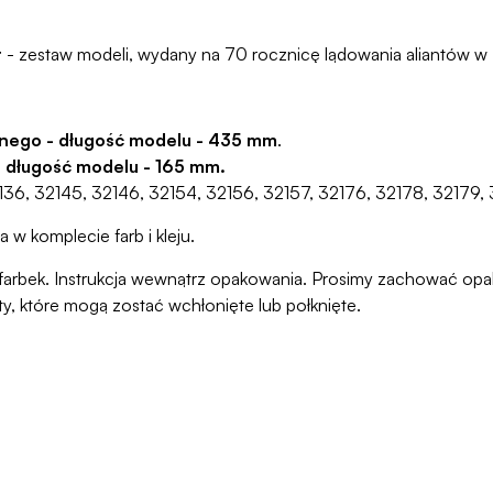
r
- zestaw modeli, wydany na 70 rocznicę lądowania aliantów w
nego - długość modelu - 435 mm
.
- długość modelu - 165 mm.
36, 32145, 32146, 32154, 32156, 32157, 32176, 32178, 32179, 
a w komplecie farb i kleju.
ani farbek. Instrukcja wewnątrz opakowania. Prosimy zachować o
ty, które mogą zostać wchłonięte lub połknięte.