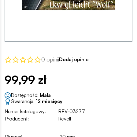
0 opinii
Dodaj opinie
99,99 zł
Dostępność:
Mała
Gwarancja:
12 miesięcy
Numer katalogowy:
REV-03277
Producent:
Revell
Długość
120 mm