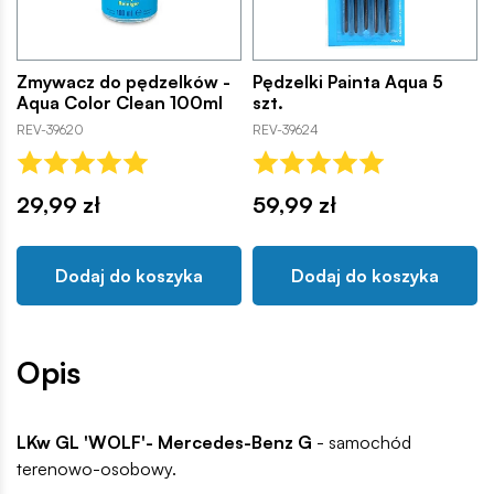
Zmywacz do pędzelków -
Pędzelki Painta Aqua 5
Aqua Color Clean 100ml
szt.
REV-39620
REV-39624
29,99 zł
59,99 zł
Dodaj do koszyka
Dodaj do koszyka
Opis
LKw GL 'WOLF'- Mercedes-Benz G
- samochód
terenowo-osobowy.