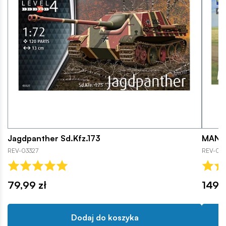
Jagdpanther Sd.Kfz.173
MAN 1
REV-03327
REV-033
79,99 zł
149,9
Dodaj do koszyka