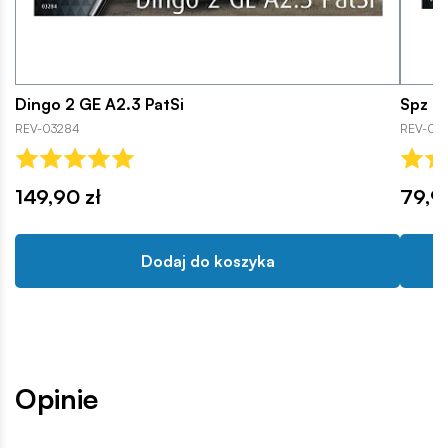
Dingo 2 GE A2.3 PatSi
Spz M
REV-03284
REV-033
149,90 zł
79,9
Dodaj do koszyka
Opinie