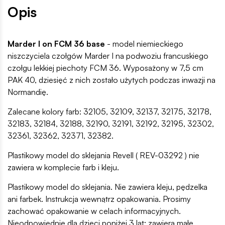
Opis
Marder I on FCM 36 base
- model niemieckiego
niszczyciela czołgów Marder I na podwoziu francuskiego
czołgu lekkiej piechoty FCM 36. Wyposażony w 7,5 cm
PAK 40, dziesięć z nich zostało użytych podczas inwazji na
Normandię.
Zalecane kolory farb: 32105, 32109, 32137, 32175, 32178,
32183, 32184, 32188, 32190, 32191, 32192, 32195, 32302,
32361, 32362, 32371, 32382.
Plastikowy model do sklejania Revell ( REV-03292 ) nie
zawiera w komplecie farb i kleju.
Plastikowy model do sklejania. Nie zawiera kleju, pędzelka
ani farbek. Instrukcja wewnątrz opakowania. Prosimy
zachować opakowanie w celach informacyjnych.
Nieodpowiednie dla dzieci poniżej 3 lat; zawiera małe