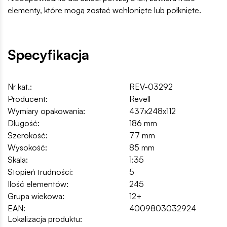
elementy, które mogą zostać wchłonięte lub połknięte.
Specyfikacja
Nr kat.:
REV-03292
Producent:
Revell
Wymiary opakowania:
437x248x112
Długość:
186 mm
Szerokość:
77 mm
Wysokość:
85 mm
Skala:
1:35
Stopień trudności:
5
Ilość elementów:
245
Grupa wiekowa:
12+
EAN:
4009803032924
Lokalizacja produktu: