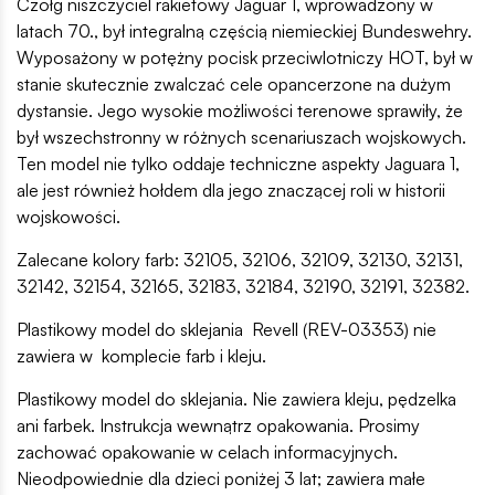
Czołg niszczyciel rakietowy Jaguar 1, wprowadzony w
latach 70., był integralną częścią niemieckiej Bundeswehry.
Wyposażony w potężny pocisk przeciwlotniczy HOT, był w
stanie skutecznie zwalczać cele opancerzone na dużym
dystansie. Jego wysokie możliwości terenowe sprawiły, że
był wszechstronny w różnych scenariuszach wojskowych.
Ten model nie tylko oddaje techniczne aspekty Jaguara 1,
ale jest również hołdem dla jego znaczącej roli w historii
wojskowości.
Zalecane kolory farb: 32105, 32106, 32109, 32130, 32131,
32142, 32154, 32165, 32183, 32184, 32190, 32191, 32382.
Plastikowy model do sklejania Revell (REV-03353) nie
zawiera w komplecie farb i kleju.
Plastikowy model do sklejania. Nie zawiera kleju, pędzelka
ani farbek. Instrukcja wewnątrz opakowania. Prosimy
zachować opakowanie w celach informacyjnych.
Nieodpowiednie dla dzieci poniżej 3 lat; zawiera małe