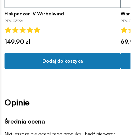
Flakpanzer IV Wirbelwind
Warri
REV-03296
REV-03
149,90 zł
69,9
Dodaj do koszyka
Opinie
Średnia ocena
Nikt jeszcze nie ocenił tego produktu, bądź pierwszy