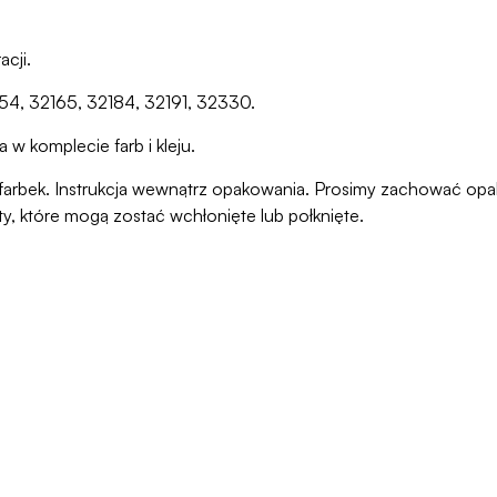
cji.
154, 32165, 32184, 32191, 32330.
 w komplecie farb i kleju.
ani farbek. Instrukcja wewnątrz opakowania. Prosimy zachować o
ty, które mogą zostać wchłonięte lub połknięte.