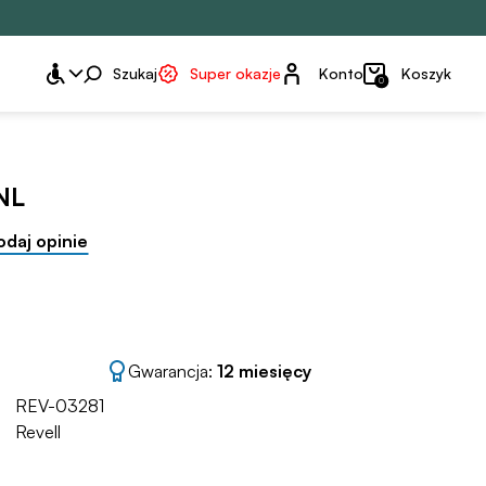
Konto
Szukaj
Super okazje
Konto
Koszyk
0
NL
odaj opinie
Gwarancja:
12 miesięcy
REV-03281
Revell