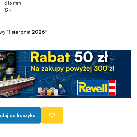
313 mm
12+
awy
11 sierpnia 2026
*
daj do koszyka