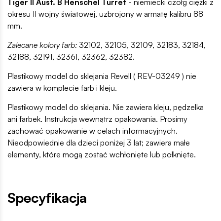
Tiger II Ausf. B Henschel Turret
- niemiecki czołg ciężki z
okresu II wojny światowej, uzbrojony w armatę kalibru 88
mm.
Zalecane kolory farb:
32102, 32105, 32109, 32183, 32184,
32188, 32191, 32361, 32362, 32382.
Plastikowy model do sklejania Revell ( REV-03249 ) nie
zawiera w komplecie farb i kleju.
Plastikowy model do sklejania. Nie zawiera kleju, pędzelka
ani farbek. Instrukcja wewnątrz opakowania. Prosimy
zachować opakowanie w celach informacyjnych.
Nieodpowiednie dla dzieci poniżej 3 lat; zawiera małe
elementy, które mogą zostać wchłonięte lub połknięte.
Specyfikacja