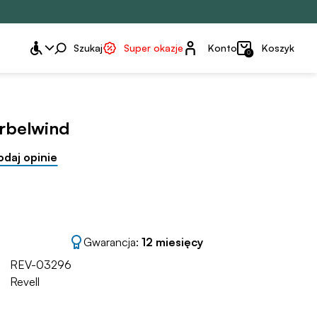
Konto
Szukaj
Super okazje
Konto
Koszyk
0
irbelwind
odaj opinie
Gwarancja:
12 miesięcy
REV-03296
Revell