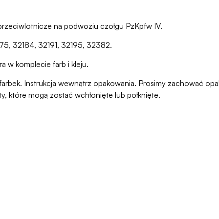
przeciwlotnicze na podwoziu czołgu PzKpfw IV.
175, 32184, 32191, 32195, 32382.
a w komplecie farb i kleju.
ani farbek. Instrukcja wewnątrz opakowania. Prosimy zachować o
ty, które mogą zostać wchłonięte lub połknięte.