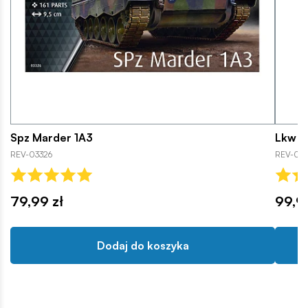
Spz Marder 1A3
Lkw gl
REV-03326
REV-03
79,99 zł
99,9
Dodaj do koszyka