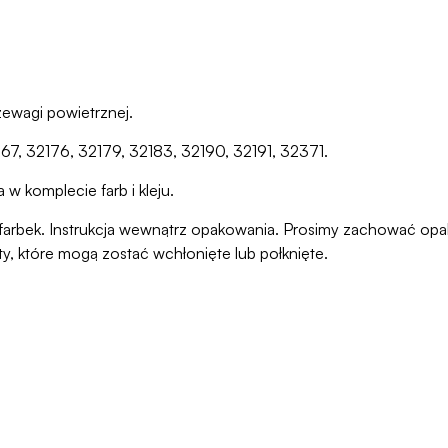
zewagi powietrznej.
167, 32176, 32179, 32183, 32190, 32191, 32371.
w komplecie farb i kleju.
ani farbek. Instrukcja wewnątrz opakowania. Prosimy zachować o
ty, które mogą zostać wchłonięte lub połknięte.