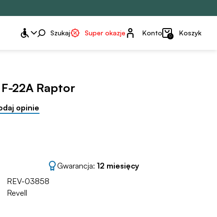
Konto
Szukaj
Super okazje
Konto
Koszyk
0
 F-22A Raptor
odaj opinie
Gwarancja:
12 miesięcy
REV-03858
Revell