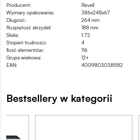
Producent:
Revell
Wymiary opakowania:
386x248x67
Długość:
264 mm
Rozpiętość skrzydeł:
188 mm
Skala:
1:72
Stopień trudności:
4
Ilość elementów:
116
Grupa wiekowa:
12+
EAN:
4009803038582
Bestsellery w kategorii