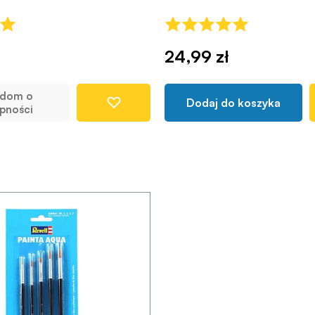
24,99 zł
adom o
Dodaj do koszyka
pności