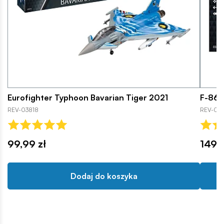
Eurofighter Typhoon Bavarian Tiger 2021
F-86D
REV-03818
REV-03
99,99 zł
149,9
Dodaj do koszyka