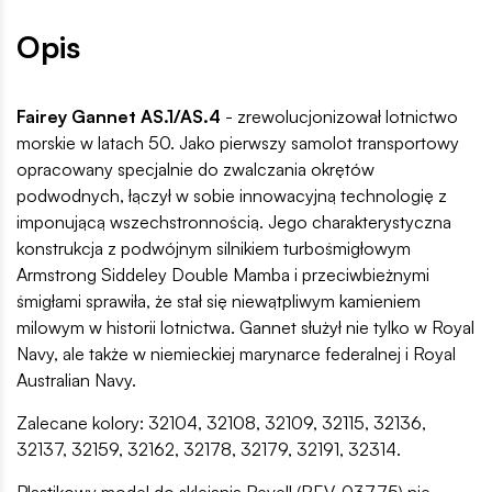
Opis
Fairey Gannet AS.1/AS.4
- zrewolucjonizował lotnictwo
morskie w latach 50. Jako pierwszy samolot transportowy
opracowany specjalnie do zwalczania okrętów
podwodnych, łączył w sobie innowacyjną technologię z
imponującą wszechstronnością. Jego charakterystyczna
konstrukcja z podwójnym silnikiem turbośmigłowym
Armstrong Siddeley Double Mamba i przeciwbieżnymi
śmigłami sprawiła, że stał się niewątpliwym kamieniem
milowym w historii lotnictwa. Gannet służył nie tylko w Royal
Navy, ale także w niemieckiej marynarce federalnej i Royal
Australian Navy.
Zalecane kolory: 32104, 32108, 32109, 32115, 32136,
32137, 32159, 32162, 32178, 32179, 32191, 32314.
Plastikowy model do sklejania Revell (REV-03775) nie