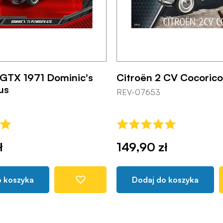
GTX 1971 Dominic's
Citroën 2 CV Cocorico
us
REV-07653
ł
149,90 zł
o koszyka
Dodaj do koszyka