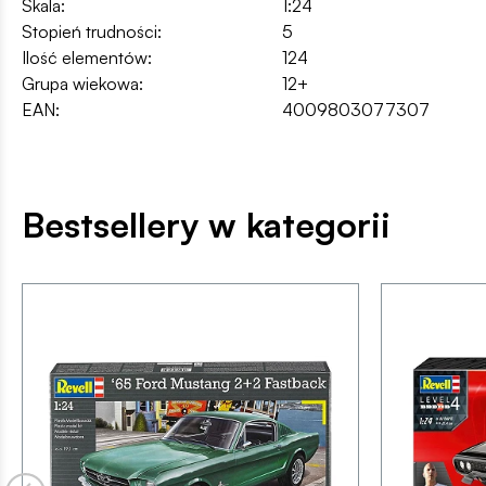
Skala:
1:24
Stopień trudności:
5
Ilość elementów:
124
Grupa wiekowa:
12+
EAN:
4009803077307
Bestsellery w kategorii