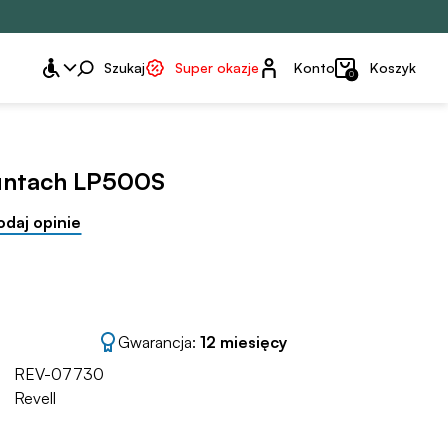
Konto
Szukaj
Super okazje
Konto
Koszyk
0
untach LP500S
odaj opinie
Gwarancja:
12 miesięcy
REV-07730
Revell