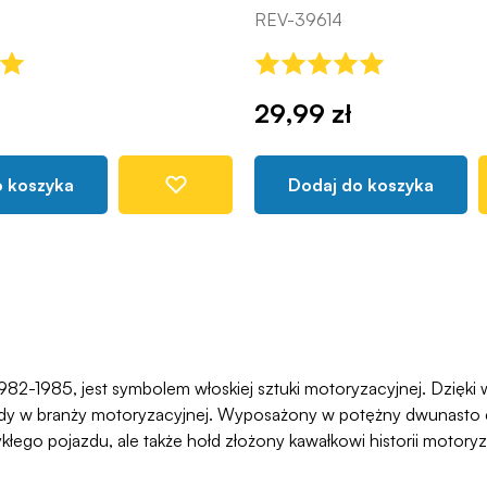
REV-39614
29,99 zł
o koszyka
Dodaj do koszyka
82-1985, jest symbolem włoskiej sztuki motoryzacyjnej. Dzięki 
w branży motoryzacyjnej. Wyposażony w potężny dwunasto cyl
łego pojazdu, ale także hołd złożony kawałkowi historii motoryza