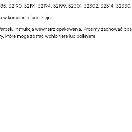
32185, 32190, 32191, 32194, 32199, 32301, 32302, 32314, 3233
 w komplecie farb i kleju.
ani farbek. Instrukcja wewnątrz opakowania. Prosimy zachować o
ty, które mogą zostać wchłonięte lub połknięte.