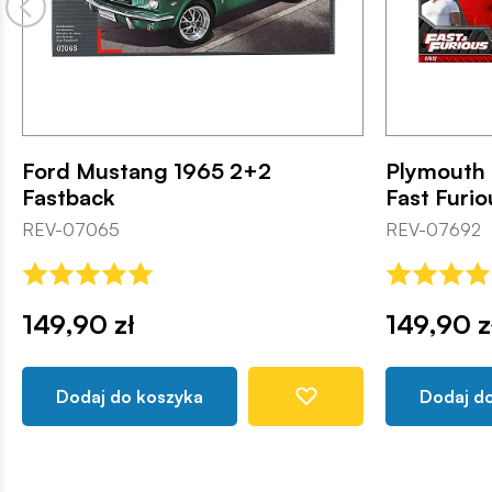
Ford Mustang 1965 2+2
Plymouth 
Fastback
Fast Furio
REV-07065
REV-07692
149,90 zł
149,90 z
Dodaj do koszyka
Dodaj d