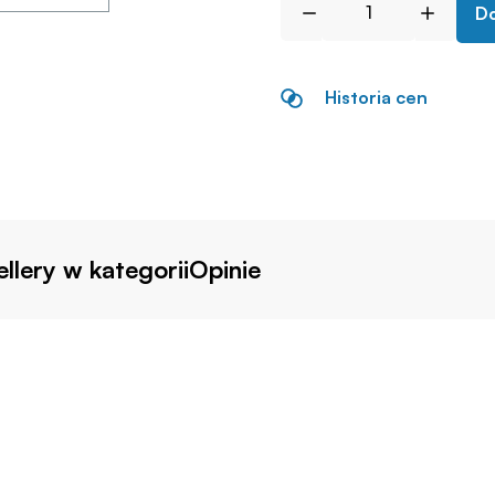
Do
Historia cen
llery w kategorii
Opinie