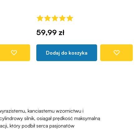
59,99 zł
Dodaj do koszyka
wyrazistemu, kanciastemu wzornictwu i
indrowy silnik, osiągał prędkość maksymalną
cji, który podbił serca pasjonatów